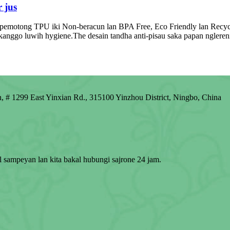
 jus
otong TPU iki Non-beracun lan BPA Free, Eco Friendly lan Recyclabl
kanggo luwih hygiene.The desain tandha anti-pisau saka papan ngleren
# 1299 East Yinxian Rd., 315100 Yinzhou District, Ningbo, China
 sampeyan lan kita bakal hubungi sajrone 24 jam.