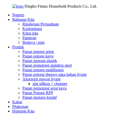
Ningbo Fimax Household Products Co., Ltd.
Ngarep
Babagan Kita
Ringkesan Perusahaan
Kustomisasi
Klien kita
Pameran
Budaya / misi
Produk
Papan potong pring
Papan potong kayu
Papan motong plastik
Papan pemotong stainless steel
Papan potong multifungsi
Papan potong digawe saka bahan liyane
Aksesoris pawon liyane
alat silikon + chopper
Papan pemotong serat kayu
Papan Potong RPP
Papan motong kreatif
Kabar
Pitakonan
Hubungi Kita