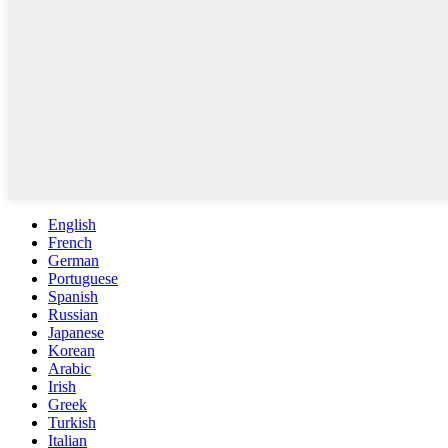
English
French
German
Portuguese
Spanish
Russian
Japanese
Korean
Arabic
Irish
Greek
Turkish
Italian