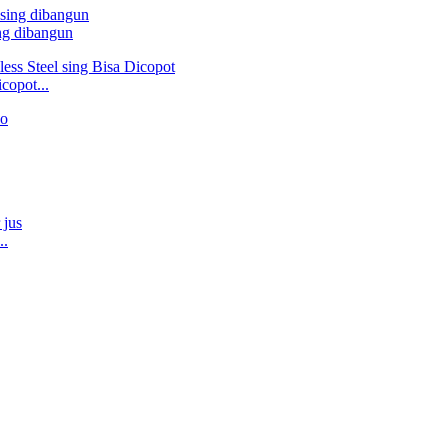
ng dibangun
copot...
..