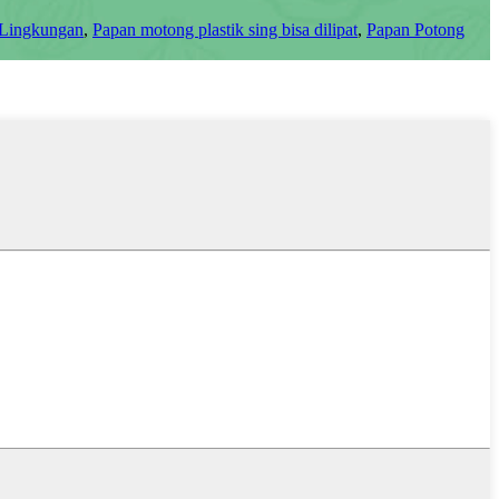
Lingkungan
,
Papan motong plastik sing bisa dilipat
,
Papan Potong