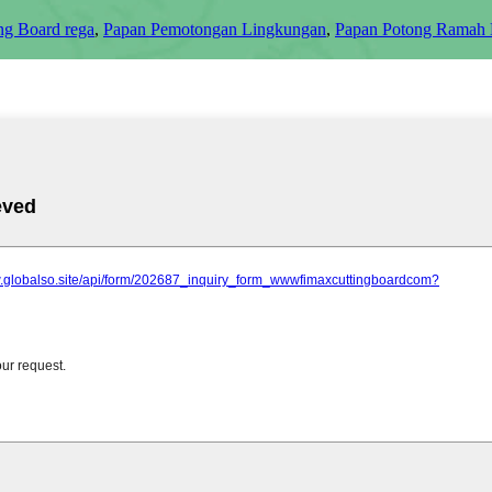
ng Board rega
,
Papan Pemotongan Lingkungan
,
Papan Potong Ramah 