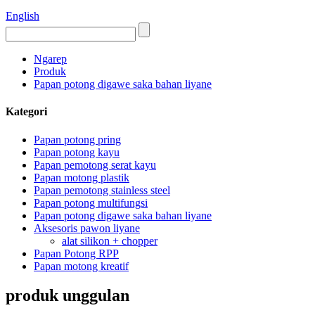
English
Ngarep
Produk
Papan potong digawe saka bahan liyane
Kategori
Papan potong pring
Papan potong kayu
Papan pemotong serat kayu
Papan motong plastik
Papan pemotong stainless steel
Papan potong multifungsi
Papan potong digawe saka bahan liyane
Aksesoris pawon liyane
alat silikon + chopper
Papan Potong RPP
Papan motong kreatif
produk unggulan