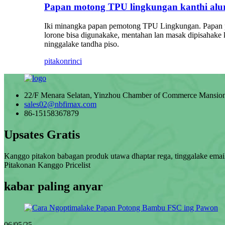
Papan motong TPU lingkungan kanthi alur
Iki minangka papan pemotong TPU Lingkungan. Papan pem
lorone bisa digunakake, mentahan lan masak dipisahake 
ninggalake tandha piso.
pitakon
rinci
22/F Menara Selatan, Yinzhou Chamber of Commerce Mansion, 
sales02@nbfimax.com
86-15158367879
Upsates Gratis
Kanggo pitakon babagan produk utawa dhaptar rega, tinggalake email
Pitakonan Kanggo Pricelist
kabar paling anyar
06/05/25