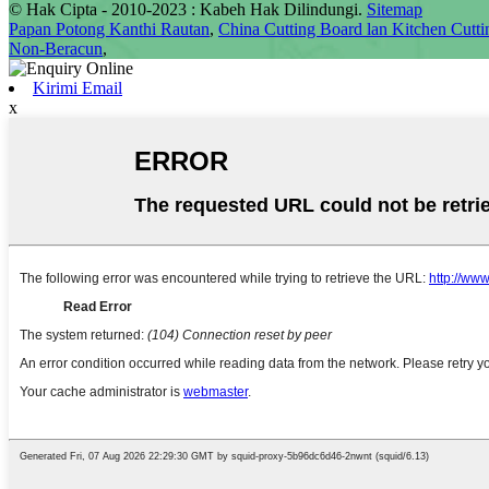
© Hak Cipta - 2010-2023 : Kabeh Hak Dilindungi.
Sitemap
Papan Potong Kanthi Rautan
,
China Cutting Board lan Kitchen Cutti
Non-Beracun
,
Kirimi Email
x